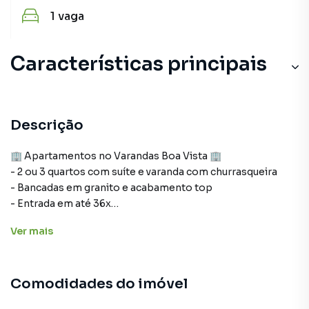
1
vaga
Características principais
Descrição
🏢 Apartamentos no Varandas Boa Vista 🏢
- 2 ou 3 quartos com suíte e varanda com churrasqueira
- Bancadas em granito e acabamento top
- Entrada em até 36x
- Compre direto da construtora
Ver
mais
📍 Localização privilegiada 📍
Próximo a Brasil Norte, Anima e UniEvangelica.
Comodidades do imóvel
📞 Contato para mais informações 📞