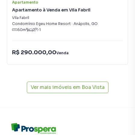
porque temos uma equipe de marketing digital focada em
Apartamento
produzir campanhas específicas para Anápolis, o que
Apartamento à Venda em Vila Fabril
aumenta muito o número de contatos interessados e
Vila Fabril
tendo como consequência uma maior chance de vender ou
Condomínio Egeu Home Resort
·
Anápolis
,
GO
50
m²
2
1
alugar seu imóvel mais rápido. Contamos também com um
time de programadores, corretores treinados e uma
central de atendimento preparada para atender
proprietários e inquilinos.
R$ 290.000,00
Venda
Ver mais imóveis em
Boa Vista