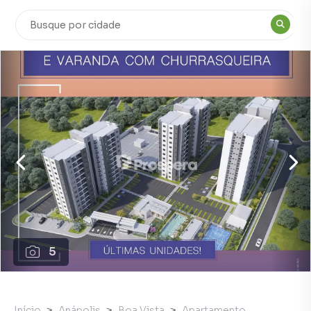
5
Início
Anápolis
Boa Vista
Apartamento