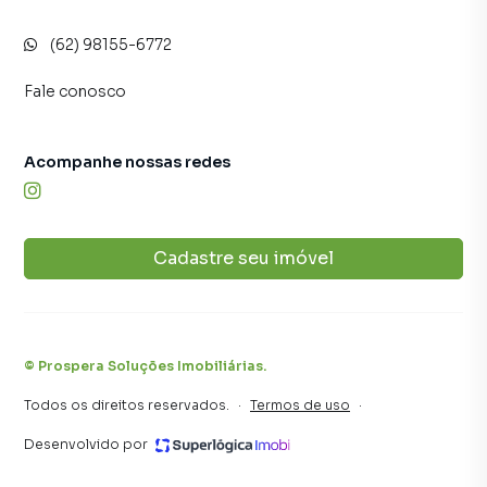
uma maior chance de vender ou alugar seu imóvel mais
(62) 98155-6772
rápido. Contamos também com um time de
programadores, corretores treinados e uma central de
Fale conosco
atendimento preparada para atender proprietários e
inquilinos.
Acompanhe nossas redes
Cadastre seu imóvel
©
Prospera Soluções Imobiliárias
.
Todos os direitos reservados.
·
Termos de uso
·
Desenvolvido por