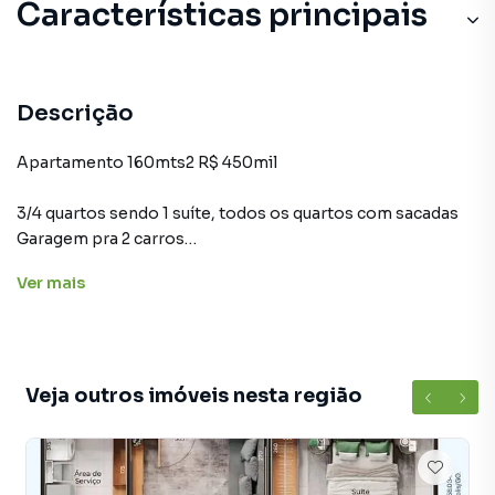
Características principais
Descrição
Apartamento 160mts2 R$ 450mil
3/4 quartos sendo 1 suíte, todos os quartos com sacadas
Garagem pra 2 carros
Elevador
Ver
mais
Água e gás incluso no condomínio
Repleto de armários
Dependência de empregada com banheiro
Área de serviço grande
Tem energia solar
Veja outros imóveis nesta região
Fica no fundo do COLEGIO COUTO em frente a saneago,
proximo a UniEvangelica
Analisa Permuta no Jundiaí ou proximidades, por outro