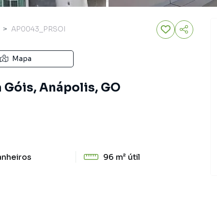
AP0043_PRSOI
Mapa
 Góis, Anápolis, GO
anheiros
96 m²
útil