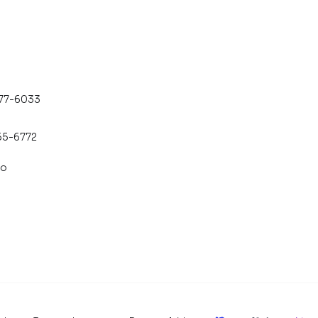
477-6033
55-6772
co