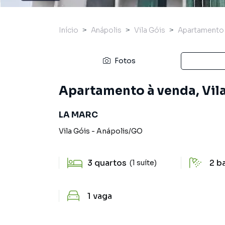
Início
Anápolis
Vila Góis
Apartamento
Fotos
Apartamento à venda, Vila
LA MARC
Vila Góis
-
Anápolis
/
GO
3
quartos
2
b
(1 suíte)
1
vaga