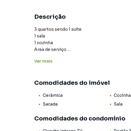
Descrição
3 quartos sendo 1 suíte
1 sala
1 cozinha
Area de serviço
Banheiro social
Ver
mais
2 varandas
4 andar
Sol nascente
Comodidades do imóvel
1 vaga coberta
Aceita financiamento
Cerâmica
Cozinha
96m2. De área útil
650,00 valor de condomínio
Sacada
Sala
Churrasqueira
Interfone.
Comodidades do condomínio