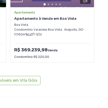
5
 e locamos diversos imóveis em Anápolis,
s uma equipe de marketing digital focada em produzir
Apartamento
Apa
aumenta muito o número de contatos interessados e
Apartamento à Venda em Boa Vista
Ap
 vender ou alugar seu imóvel mais rápido. Contamos
Am
tores treinados e uma central de atendimento
Boa Vista
Chá
nos.
Condomínio Varandas Boa Vista
·
Anápolis
,
GO
Aná
50
m²
2
1
1
R$ 369.239,98
Venda
R$
Condomínio
R$ 220,00
móveis em
Vila Góis