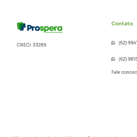
Contato
(62) 99
CRECI:
33289
(62) 981
Fale conos