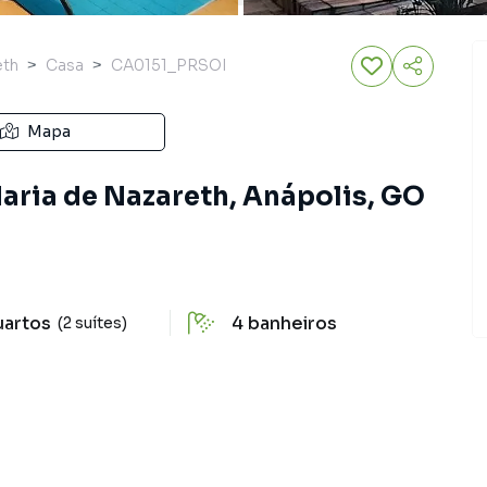
eth
Casa
CA0151_PRSOI
Mapa
Maria de Nazareth, Anápolis, GO
uartos
4
banheiros
(2 suítes)