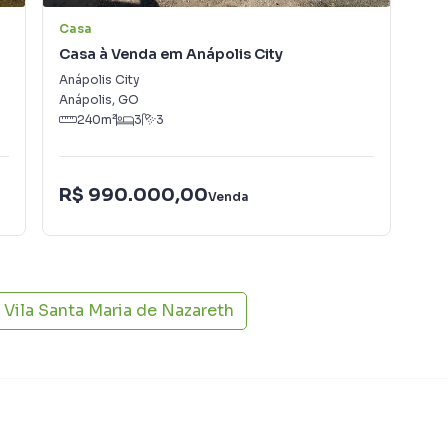
Casa
Ca
Casa à Venda em Anápolis City
Cas
Anápolis City
Res
Anápolis
,
GO
Aná
240
m²
3
3
R$ 990.000,00
R$
Venda
Vila Santa Maria de Nazareth