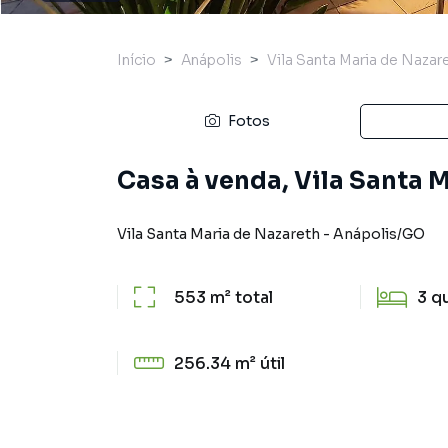
Início
Anápolis
Vila Santa Maria de Nazar
Fotos
Casa à venda, Vila Santa 
Vila Santa Maria de Nazareth
-
Anápolis
/
GO
553 m²
total
3
q
256.34 m²
útil