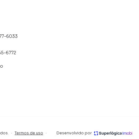
477-6033
55-6772
co
ados.
·
Termos de uso
·
Desenvolvido por