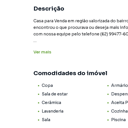
Descrição
Casa para Venda em região valorizada do bairr
encontrou o que procurava ou deseja mais in
com nossa equipe pelo telefone (62) 99477-6
A Prospera Soluções Imobiliárias tem mais op
Ver
mais
sobrados, terrenos, lojas e barracões para 
construção ou lançamentos na planta em Vila 
Anápolis. Aqui você encontra milhares de ofe
Comodidades do imóvel
estilo de vida.
Copa
Armário
Negocie seu imóvel de forma totalmente onlin
Soluções Imobiliárias você consegue compra
Sala de estar
Despen
na cidade e com a praticidade de fazer tudo o
Cerâmica
Aceita 
criamos soluções inovadoras para simplificar 
Lavanderia
Cozinha
com o mercado imobiliário.
Sala
Piscina
Anuncie seu imóvel! É fácil, rápido e gratuito! 