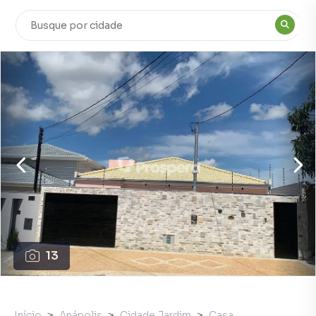
13
Início
Anápolis
Cidade Jardim
Casa