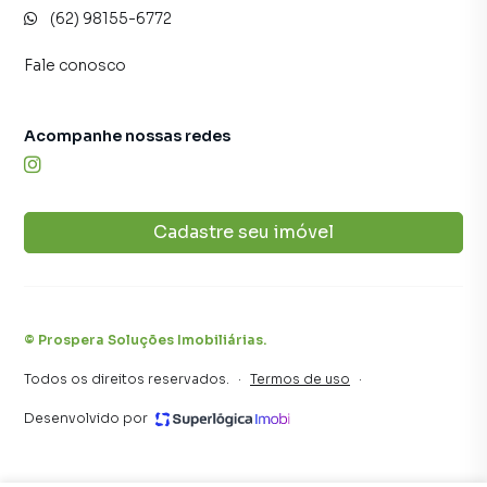
(62) 98155-6772
tendo como consequência uma maior chance de vender ou
alugar seu imóvel mais rápido. Contamos também com um
Fale conosco
time de programadores, corretores treinados e uma
central de atendimento preparada para atender
proprietários e inquilinos.
Acompanhe nossas redes
Cadastre seu imóvel
©
Prospera Soluções Imobiliárias
.
Todos os direitos reservados.
·
Termos de uso
·
Desenvolvido por