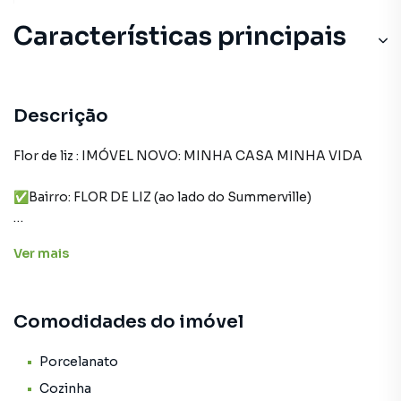
Características principais
Descrição
Flor de liz : IMÓVEL NOVO: MINHA CASA MINHA VIDA
✅Bairro: FLOR DE LIZ (ao lado do Summerville)
✅3 quartos sendo 1 suite.
Ver
mais
✅Sala e cozinha no pé-direito duplo.
Comodidades do imóvel
✅churrasqueira.
✅Área de serviço.
Porcelanato
Cozinha