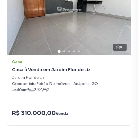
10
Casa
Casa à Venda em Jardim Flor de Liz
Jardim Flor de Liz
Condomínio Feirão De Imóveis
·
Anápolis
,
GO
104
m²
3
1
2
R$ 310.000,00
Venda