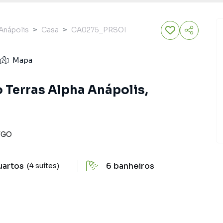
Anápolis
Casa
CA0275_PRSOI
Mapa
 Terras Alpha Anápolis,
/
GO
uartos
6
banheiros
(4 suítes)