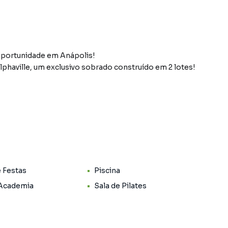
portunidade em Anápolis!
phaville, um exclusivo sobrado construído em 2 lotes!
 de pets;
e Festas
Piscina
 Academia
Sala de Pilates
carvão;