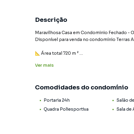
Descrição
Maravilhosa Casa em Condominio Fechado - O
Disponível para venda no condomínio Terras Al
📐 Área total 720 m ²
📏 431 m ² de área construída
Ver
mais
Piso Inferior:
* Escritório;
Comodidades do condomínio
* Banheiro social;
* Lavanderia separada com espaço de lavatório
Portaria 24h
Salão d
* Homme cinema
* 1 Despensa para cozinha;
Quadra Poliesportiva
Sala de
* 2 Depósitos externos;
* Banheiro área de lazer;
* Área gourmet separada com churrasqueira a 