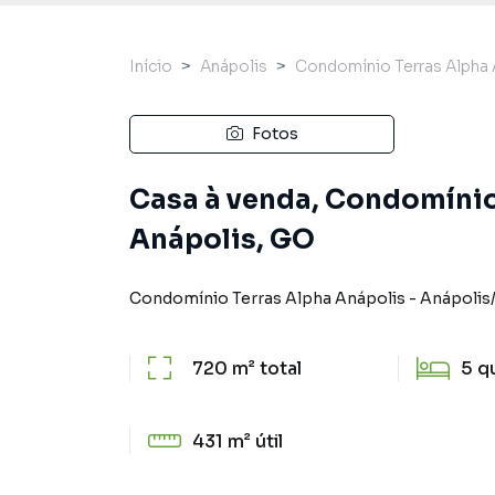
Início
Anápolis
Condomínio Terras Alpha 
Fotos
Casa à venda, Condomínio
Anápolis, GO
Condomínio Terras Alpha Anápolis
-
Anápolis
720 m²
total
5
q
431 m²
útil