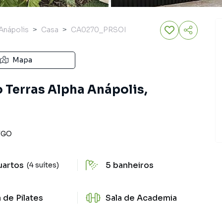
Anápolis
Casa
CA0270_PRSOI
Mapa
 Terras Alpha Anápolis,
/
GO
uartos
5
banheiros
(4 suítes)
a de Pilates
Sala de Academia