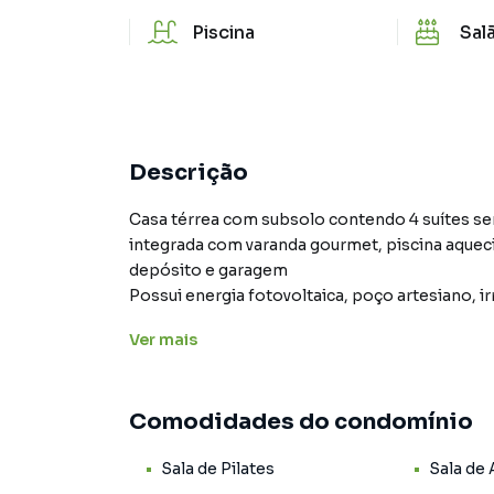
Piscina
Sal
Descrição
Casa térrea com subsolo contendo 4 suítes sen
integrada com varanda gourmet, piscina aqueci
depósito e garagem
Possui energia fotovoltaica, poço artesiano, i
automatizadas, paisagismo.
Ver
mais
Revestimento e piso: Portinari e Portobello
Pontos para ar condicionado
Área do terreno 389 mts
Comodidades do condomínio
Área construída 248 mts
Casa em Condominio Fechado com estrutra com
Sala de Pilates
Sala de
Analisa permuta. Contato: 62994776033 Ingrid