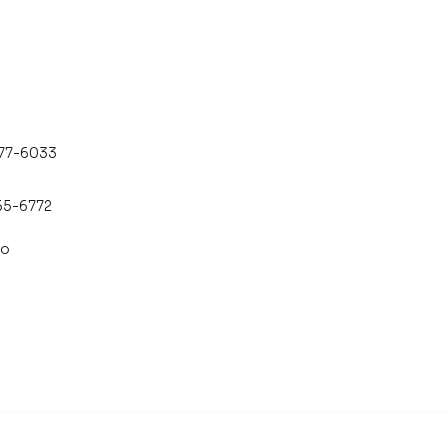
477-6033
55-6772
co