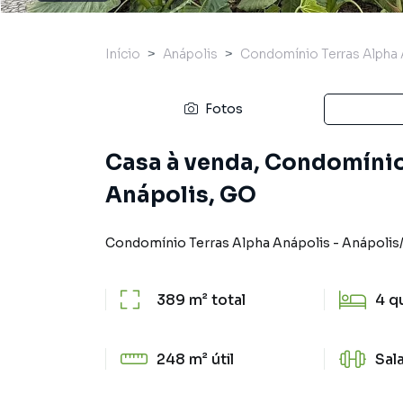
Início
Anápolis
Condomínio Terras Alpha 
Fotos
Casa à venda, Condomínio
Anápolis, GO
Condomínio Terras Alpha Anápolis
-
Anápolis
389 m²
total
4
q
248 m²
útil
Sal