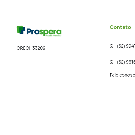
Contato
(62) 99
CRECI:
33289
(62) 981
Fale conos