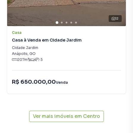
time de programadores, corretores treinados e uma
central de atendimento preparada para atender
proprietários e inquilinos.
12
Casa
Casa à Venda em Cidade Jardim
Cidade Jardim
Anápolis
,
GO
207
m²
4
3
R$ 650.000,00
Venda
Ver mais imóveis em
Centro