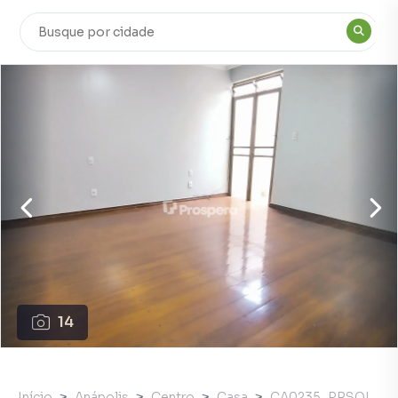
14
Início
Anápolis
Centro
Casa
CA0235_PRSOI