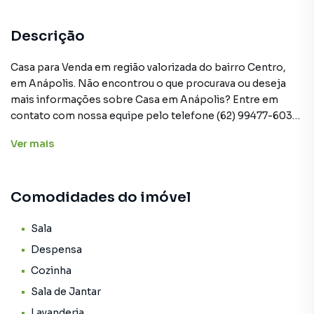
Descrição
Casa para Venda em região valorizada do bairro Centro,
em Anápolis. Não encontrou o que procurava ou deseja
mais informações sobre Casa em Anápolis? Entre em
contato com nossa equipe pelo telefone (62) 99477-6033.
Ver
mais
A Prospera Soluções Imobiliárias tem mais opções de
apartamentos, casas residenciais e comerciais, sobrados,
terrenos, lojas e barracões para venda ou locação, além de
Comodidades do imóvel
empreendimentos em construção ou lançamentos na
planta em Centro e em outras regiões de Anápolis. Aqui
você encontra milhares de ofertas para encontrar o imóvel
Sala
que mais combina com seu estilo de vida.
Despensa
Cozinha
Negocie seu imóvel de forma totalmente online, com
Sala de Jantar
segurança e tranquilidade. Na Prospera Soluções
Imobiliárias você consegue comprar ou alugar um imóvel
Lavanderia