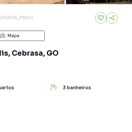
CH0005_PRSOI
Mapa
lis, Cebrasa, GO
uartos
3
banheiros