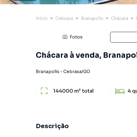
Início
Cebrasa
Branapolis
Chácara
Fotos
Chácara à venda, Branapo
Branapolis
-
Cebrasa
/
GO
144000 m²
total
4
q
Descrição