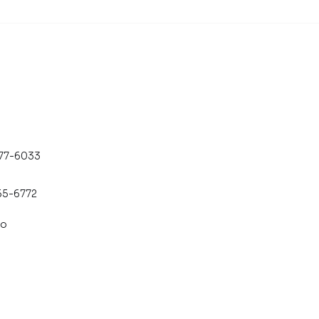
477-6033
55-6772
co