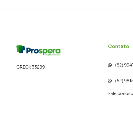
Contato
(62) 99
CRECI:
33289
(62) 981
Fale conos