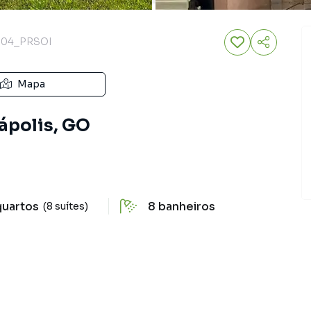
04_PRSOI
Mapa
ápolis, GO
quartos
8
banheiros
(8 suítes)