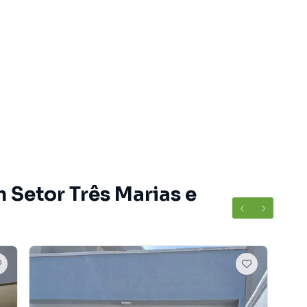
 Setor Três Marias e
o Setor Três Marias, em Goiânia. Não encontrou o que
Casa em Goiânia? Entre em contato com nossa equipe
ções de apartamentos, casas residenciais e comerciais,