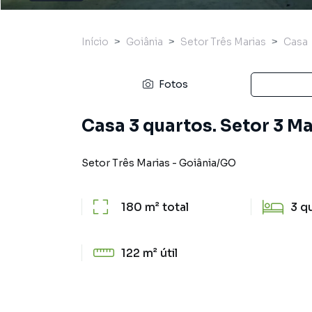
Início
Goiânia
Setor Três Marias
Casa
Fotos
Casa 3 quartos. Setor 3 M
Setor Três Marias
-
Goiânia
/
GO
180 m²
total
3
q
122 m²
útil