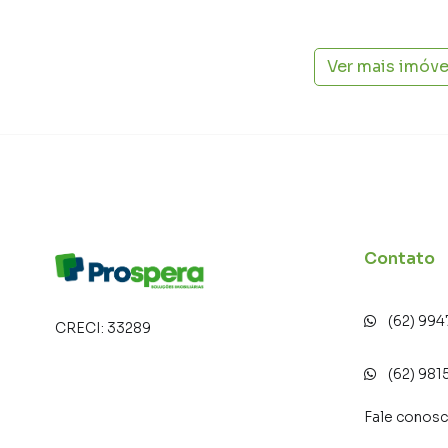
atender proprietários e inquilinos.
Ver mais imóv
Contato
(62) 99
CRECI:
33289
(62) 981
Fale conos