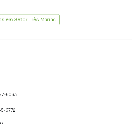
eis em
Setor Três Marias
477-6033
55-6772
co