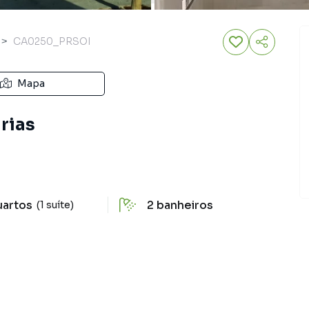
CA0250_PRSOI
Mapa
arias
uartos
2
banheiros
(1 suíte)