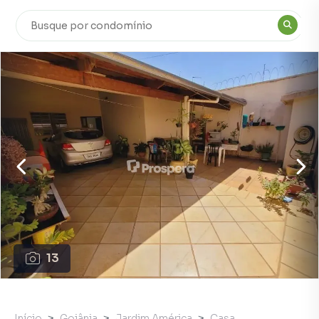
13
Início
Goiânia
Jardim América
Casa