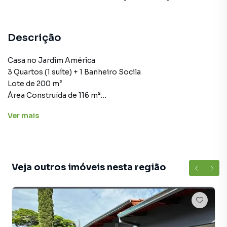
Descrição
Casa no Jardim América
3 Quartos (1 suíte) + 1 Banheiro Socila
Lote de 200 m²
Área Construída de 116 m²
Ver
mais
Montamos seu Processo de Financiamento
(62) 98155-6772
Rentato Vasconcelos
Veja outros imóveis nesta região
Casa para Venda em região valorizada do bairro Jardim
América, em Goiânia. Não encontrou o que procurava ou
deseja mais informações sobre Casa em Goiânia? Entre
em contato com nossa equipe pelo telefone (62) 99477-
6033.