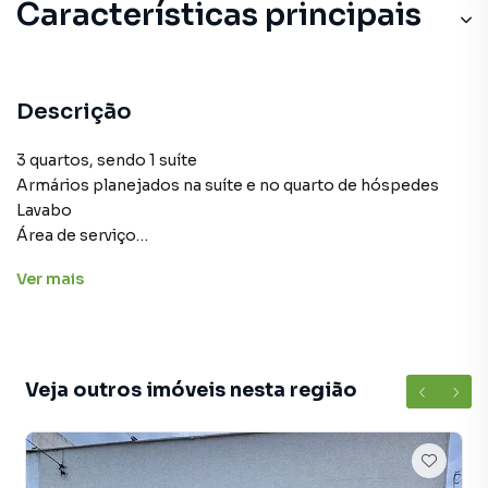
Características principais
Descrição
3 quartos, sendo 1 suíte
Armários planejados na suíte e no quarto de hóspedes
Lavabo
⁠Área de serviço
⁠Ampla área gourmet com churrasqueira
Ver
mais
Terreno: 210 m²
Área construída: 150 m²
Próximo ao Fórum e ao Hospital
Veja outros imóveis nesta região
Montamos seu processo de Financiamento
(62) 98155-6772
Renato