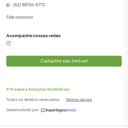
(62) 98155-6772
consequência uma maior chance de vender ou alugar seu
imóvel mais rápido. Contamos também com um time de
Fale conosco
programadores, corretores treinados e uma central de
atendimento preparada para atender proprietários e
inquilinos.
Acompanhe nossas redes
Cadastre seu imóvel
©
Prospera Soluções Imobiliárias
.
Todos os direitos reservados.
·
Termos de uso
·
Desenvolvido por