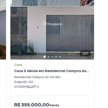
10
Casa
Ca
Casa à Venda em Residencial Campos do
Ca
Jordão
Jo
Residencial Campos do Jordão
Res
Anápolis
,
GO
Aná
105
m²
3
2
R$ 355.000,00
R$
Venda