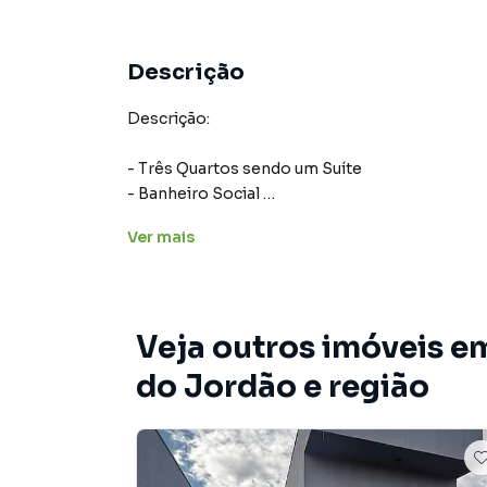
Descrição
Descrição:
- Três Quartos sendo um Suíte
- Banheiro Social
- Sala com Pé direito Duplo
Ver
mais
- Cozinha Gourmet
- Churrasqueira á Carvão
- Área de Serviço
- Garagem
Veja outros imóveis 
- Jardinagem
do Jordão e região
Acabamento Premium
- Porta de Alumínio 2.60 mt
- Portas Light Holder