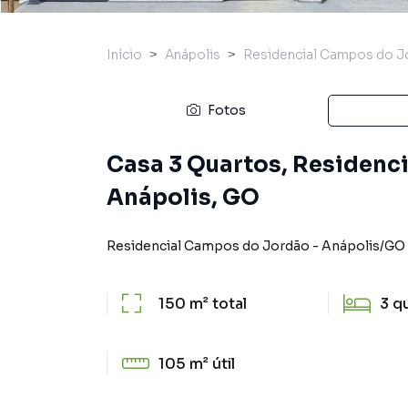
Início
Anápolis
Residencial Campos do J
Fotos
Casa 3 Quartos, Residenc
Anápolis, GO
Residencial Campos do Jordão
-
Anápolis
/
GO
150 m²
total
3
q
105 m²
útil