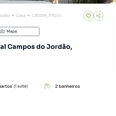
ordão
Casa
CA0299_PRSOI
Mapa
ial Campos do Jordão,
uartos
2
banheiros
(1 suíte)