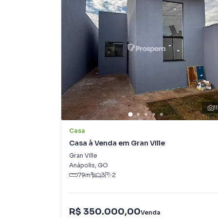
- Janelas em Blindex
- Lustre na Sala
- Sancas Principais Ambientes
- Iluminação completa em Led
- Lavatórios e Pia em Mármore
- Arandelas
- Gramado com Paisagismo
- Porcelanatos 81x81
- Revestimentos 60x120
- Detalhes em Textura
11
- Rampa em Concregrama
- Cerca Elétrica
Casa
- ⁠Interfone
Casa à Venda em Gran Ville
- ⁠Passagem Ar Condicionado
Gran Ville
- ⁠Gás Encanado
Anápolis
,
GO
79
m²
3
2
Montamos seu processo de Financiamento
(62) 62 9477-6033
R$ 350.000,00
Venda