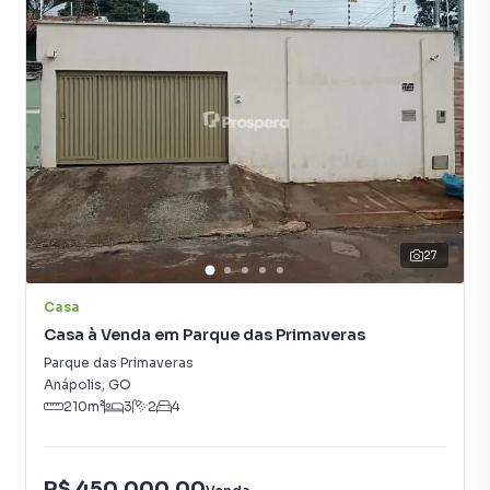
focada em produzir campanhas específicas para Anápolis,
o que aumenta muito o número de contatos interessados
e tendo como consequência uma maior chance de vender
ou alugar seu imóvel mais rápido. Contamos também com
um time de programadores, corretores treinados e uma
central de atendimento preparada para atender
proprietários e inquilinos.
27
Casa
Casa à Venda em Parque das Primaveras
Parque das Primaveras
Anápolis
,
GO
210
m²
3
2
4
R$ 450.000,00