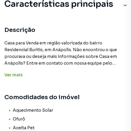
Características principais
Descrição
Casa para Venda em região valorizada do bairro
Residencial Buritis, em Anápolis. Não encontrou o que
procurava ou deseja mais informações sobre Casa em
Anápolis? Entre em contato com nossa equipe pelo
telefone (62) 99477-6033.
Ver
mais
A Prospera Soluções Imobiliárias tem mais opções de
apartamentos, casas residenciais e comerciais, sobrados,
Comodidades do imóvel
terrenos, lojas e barracões para venda ou locação, além de
empreendimentos em construção ou lançamentos na
planta em Residencial Buritis e em outras regiões de
Aquecimento Solar
Anápolis. Aqui você encontra milhares de ofertas para
Ofurô
encontrar o imóvel que mais combina com seu estilo de
Aceita Pet
vida.