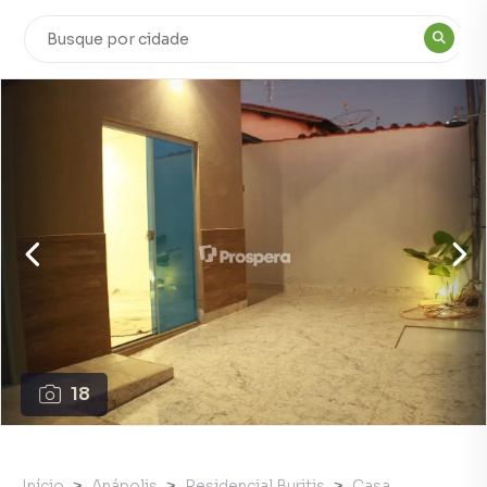
18
Início
Anápolis
Residencial Buritis
Casa