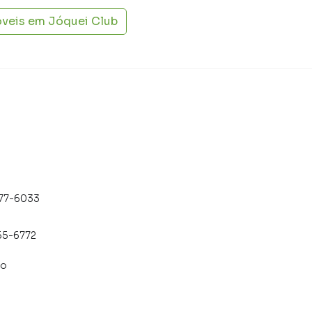
gue vender ou alugar seu imóvel muito mais rápido do
óveis em
Jóquei Club
 e locamos diversos imóveis em Anápolis,
emos uma equipe de marketing digital focada em
s, o que aumenta muito o número de contatos
maior chance de vender ou alugar seu imóvel mais
gramadores, corretores treinados e uma central de
ios e inquilinos.
477-6033
55-6772
co