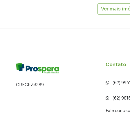
Na Prospera Soluções Imobiliárias você conse
Ver mais im
que em imobiliárias tradicionais. Já vendemos
especialmente em Jóquei Club. Isso porque t
produzir campanhas específicas para Anápoli
interessados e tendo como consequência uma 
rápido. Contamos também com um time de pro
atendimento preparada para atender proprietár
Contato
(62) 99
CRECI:
33289
(62) 981
Fale conos