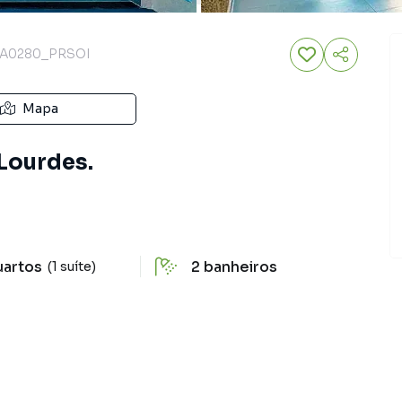
A0280_PRSOI
Mapa
 Lourdes.
uartos
2
banheiros
(1 suíte)