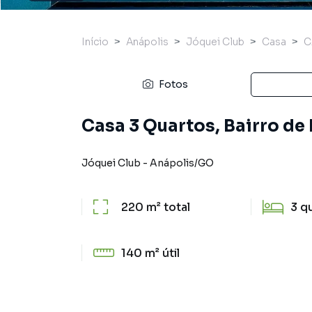
Início
Anápolis
Jóquei Club
Casa
C
Fotos
Casa 3 Quartos, Bairro de
Jóquei Club
-
Anápolis
/
GO
220 m²
total
3
q
140 m²
útil