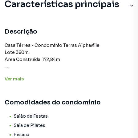
Características principais
Descrição
Casa Térrea - Condomínio Terras Alphaville
Lote 360m
Área Construída: 172,84m
01 quarto c/ suíte e closet
Ver
mais
02 quartos
Banheiro social
Sala ampla
Comodidades do condomínio
Cozinha com armários embutidos
Varanda com churrasqueira
Banheiro externo
Salão de Festas
Lavandeira
Sala de Pilates
Piscina (Vinil) aquecida 6x3m
Piscina
Garagem p/ 2 carros