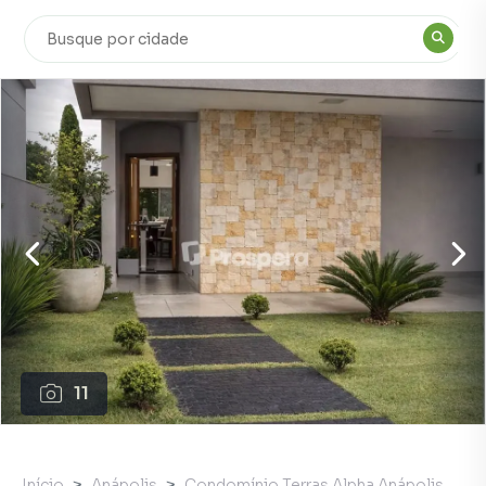
11
Início
Anápolis
Condomínio Terras Alpha Anápolis