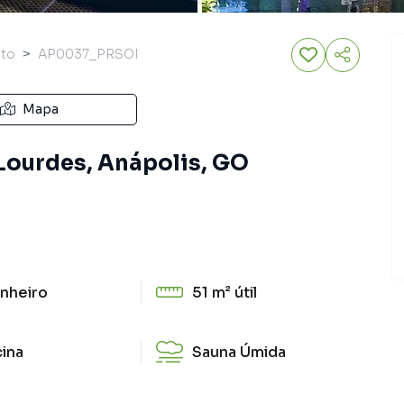
nto
AP0037_PRSOI
Mapa
Lourdes, Anápolis, GO
nheiro
51 m²
útil
cina
Sauna Úmida