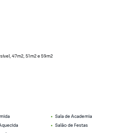
rsível, 47m2, 51m2 e 59m2
*
odos os comércios bem próximos.
l
ndições exclusivas!
emia.
 (sendo 20 de 3 quartos e 60 de 2 quartos), excelente
mida
Sala de Academia
 Aquecida
Salão de Festas