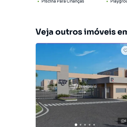
Piscina Para Crianças
Playgro
Apartamento para Venda em região valorizada 
que procurava ou deseja mais informações s
nossa equipe pelo telefone (62) 99477-6033.
Veja outros imóveis e
A Prospera Soluções Imobiliárias tem mais op
sobrados, terrenos, lojas e barracões para 
construção ou lançamentos na planta em De Lo
encontra milhares de ofertas para encontrar o
Negocie seu imóvel de forma totalmente onlin
Soluções Imobiliárias você consegue compra
na cidade e com a praticidade de fazer tudo o
criamos soluções inovadoras para simplificar 
com o mercado imobiliário.
Anuncie seu imóvel! É fácil, rápido e gratuito! 
com imóveis em diversas cidades do Brasil, inc
6