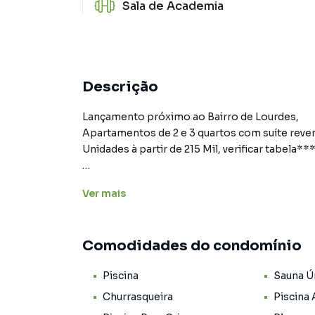
Sala de Academia
Descrição
Lançamento próximo ao Bairro de Lourdes,
Apartamentos de 2 e 3 quartos com suíte reve
Unidades à partir de 215 Mil, verificar tabela**
- Bairro com infraestrutura completa, com t
Ver
mais
- Unidades de 2 e 3 quartos com suíte reversíve
- Imóvel na planta, excelente investimento, co
- Entrada parcelada em até 36x
Comodidades do condomínio
- Área de lazer completa, salão de festas, acad
- Condomínio exclusivo com apenas 80 unidades
Piscina
Sauna Ú
para quem busca privacidade e conforto.
- Minha Casa Minha Vida
Churrasqueira
Piscina