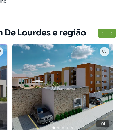
und
do bairro De Lourdes, em Anápolis. Não encontrou o
obre Apartamento em Anápolis? Entre em contato com
m De Lourdes e região
ções de apartamentos, casas residenciais e comerciais,
venda ou locação, além de empreendimentos em
urdes e em outras regiões de Anápolis. Aqui você
 imóvel que mais combina com seu estilo de vida.
e, com segurança e tranquilidade. Na Prospera
r ou alugar um imóvel em Anápolis mesmo não estando
nline, direto do seu computador ou smartphone. Nós
a relação de proprietários, inquilinos e compradores
A Prospera Soluções Imobiliárias é uma imobiliária digital
luindo Anápolis.
5