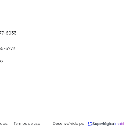
477-6033
55-6772
co
ados.
·
Termos de uso
·
Desenvolvido por