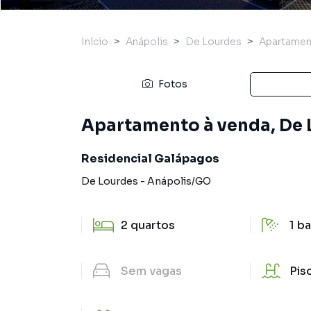
Início
Anápolis
De Lourdes
Apartame
Fotos
Apartamento à venda, De 
Residencial Galápagos
De Lourdes
-
Anápolis
/
GO
2
quartos
1
ba
Sem
vagas
Pis